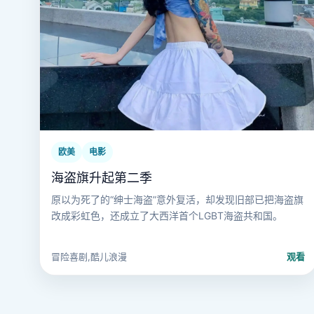
欧美
电影
海盗旗升起第二季
原以为死了的“绅士海盗”意外复活，却发现旧部已把海盗旗
改成彩虹色，还成立了大西洋首个LGBT海盗共和国。
冒险喜剧,酷儿浪漫
观看