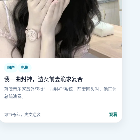
国产
电影
我一曲封神，渣女前妻跪求复合
落魄音乐家意外获得“一曲封神”系统，前妻回头时，他正为
总统演奏。
都市奇幻，爽文逆袭
观看