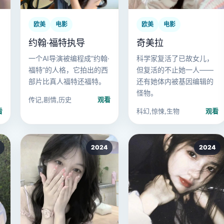
欧美
电影
欧美
电影
约翰·福特执导
奇美拉
一个AI导演被编程成“约翰·
科学家复活了已故女儿，
福特”的人格，它拍出的西
但复活的不止她一人——
部片比真人福特还福特。
还有她体内被基因编辑的
怪物。
传记,剧情,历史
观看
看
科幻,惊悚,生物
观看
2024
2024