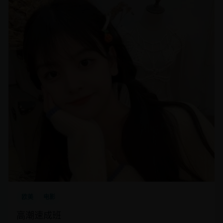
欧美
电影
高潮速成班