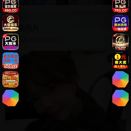
近年热片、高口碑与强推荐内容。
近期热片
按年份与内容热度精选呈现
2025