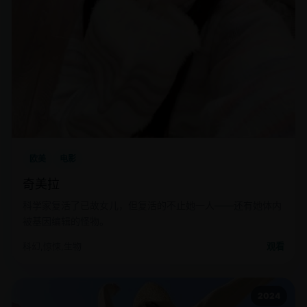
欧美
电影
奇美拉
科学家复活了已故女儿，但复活的不止她一人——还有她体内
被基因编辑的怪物。
科幻,惊悚,生物
观看
2024