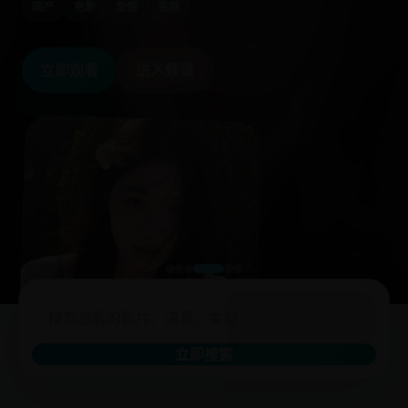
国产
欧美
国产
国产
欧美
电影
电影
电影
电影
电影
喜剧
科幻
爱情
古装
悬疑
奇幻
惊悚
喜剧
甜宠
犯罪
欧美
电影
传记
导演
立即观看
立即观看
立即观看
立即观看
立即观看
进入频道
进入频道
进入频道
进入频道
进入频道
立即观看
进入频道
立即搜索