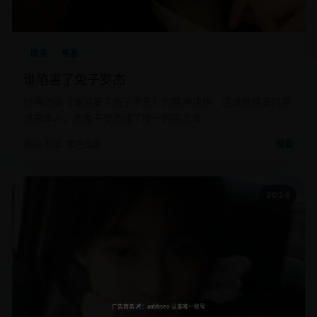
欧美
电影
谁陷害了兔子罗杰
经典动画《谁陷害了兔子罗杰》的精神续作，这次被陷害的是
侦探本人，而兔子罗杰成了唯一的目击者。
悬疑,犯罪,黑色幽默
观看
2024