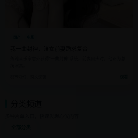
国产
电影
我一曲封神，渣女前妻跪求复合
落魄音乐家意外获得“一曲封神”系统，前妻回头时，他正为总
统演奏。
都市奇幻，爽文逆袭
观看
分类频道
多种片单入口，快速发现心仪内容
全部分类