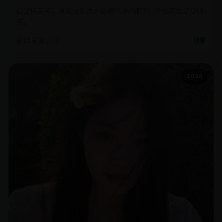
白蛇传前传，原来白素贞才是被PUA的那个，许仙前世是捉妖
师。
奇幻,爱情,古装
观看
2024