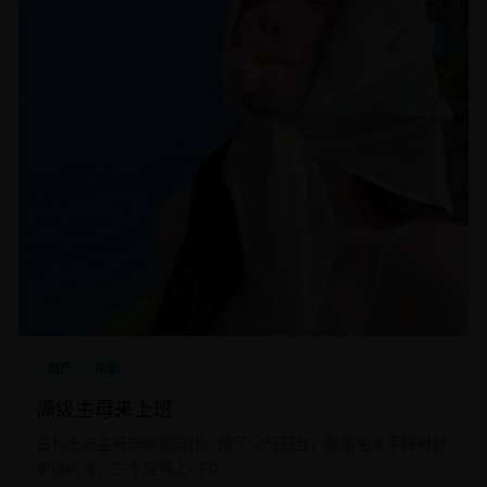
国产
电影
满级主母来上班
古代王府主母穿越到现代，成了公司前台，她用宅斗手段对付
职场内斗，三个月当上CEO。