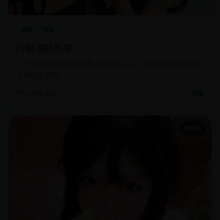
欧美
电影
约翰·福特执导
一个AI导演被编程成“约翰·福特”的人格，它拍出的西部片比真
人福特还福特。
传记,剧情,历史
观看
2025