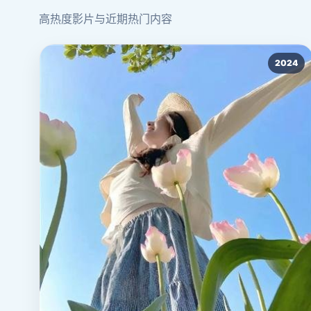
高热度影片与近期热门内容
2024