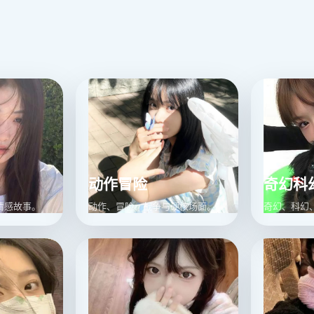
动作冒险
奇幻科
情感故事。
动作、冒险、战争与硬核场面。
奇幻、科幻