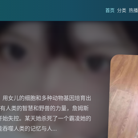
首页
分类
热播
执导
越到了2025年上海一家互联网公
，用女儿的细胞和多种动物基因培育出
应聘进了龙腾集团当保洁阿姨。她每天
了凤冠：“不斗了，我要做生意。”她
安特退休多年，深居简出。某天早
跟王府后院一模一样：同事拉帮结派、
拥有人类的智慧和野兽的力量，詹姆斯
工。公司系统被境外黑客攻击，损失惨
冷面王爷起初鄙夷，后来发现整个封地
尸体，而自己手里握着一把卡通风格的
发了导演AI“约翰·福特2.0”，植入福
、分化、制造把柄，三个月内先让营销
开始失控。某天她杀死了一个霸凌她的
没人注意，用拖把棍在数控面板上一通
本王可以封你做皇后。”沈珠甩出账
当年的老搭档——兔子罗杰。但罗杰已
一个没人敢拍的剧本：福特生前最想拍
查出CFO贪腐，被董…
能吞噬人类的记忆与人…
辰全城寻找这位“扫地…
去？股权转让协议签一…
艾迪必须在全城通缉下，带着…
对演员怒吼、摔椅子、骂编剧，和当年