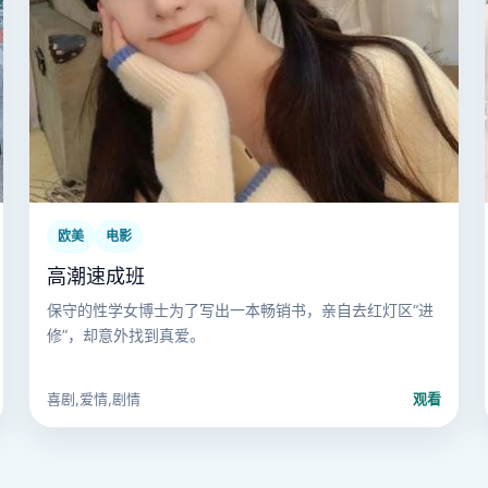
欧美
电影
高潮速成班
保守的性学女博士为了写出一本畅销书，亲自去红灯区“进
修”，却意外找到真爱。
喜剧,爱情,剧情
观看