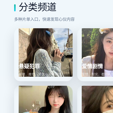
分类频道
多种片单入口，快速发现心仪内容
悬疑犯罪
爱情剧情
反转、推理、罪案与高能剧情。
爱情、现实、都市与