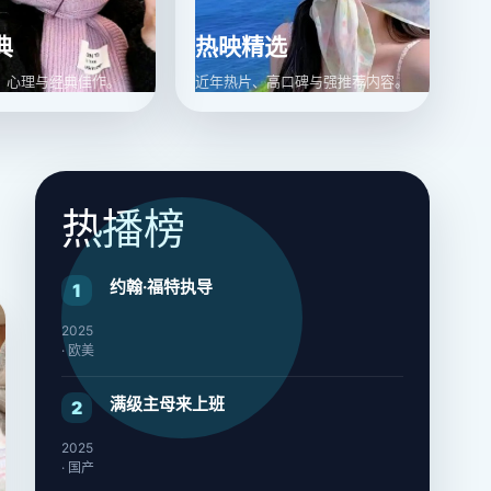
典
热映精选
、心理与经典佳作。
近年热片、高口碑与强推荐内容。
热播榜
约翰·福特执导
1
2025
· 欧美
满级主母来上班
2
2025
· 国产