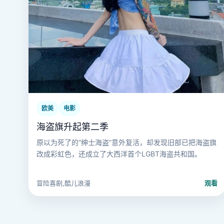
欧美
电影
海盗旗升起第二季
原以为死了的“绅士海盗”意外复活，却发现旧部已把海盗旗
改成彩虹色，还成立了大西洋首个LGBT海盗共和国。
冒险喜剧,酷儿浪漫
观看