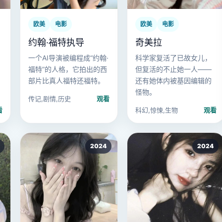
欧美
电影
欧美
电影
约翰·福特执导
奇美拉
一个AI导演被编程成“约翰·
科学家复活了已故女儿，
福特”的人格，它拍出的西
但复活的不止她一人——
部片比真人福特还福特。
还有她体内被基因编辑的
怪物。
传记,剧情,历史
观看
看
科幻,惊悚,生物
观看
2024
2024