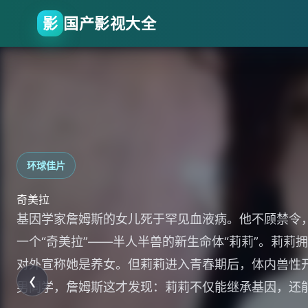
影
国产影视大全
古装历史
约翰·福特
热映精选
环球佳片
爱情剧情
热映精选
青春校园
满级主母来上班
奇美拉
总裁夫人你马甲掉了
重生王妃是首富
谁陷害了兔子罗杰
大梁王府主母沈玲珑在内斗中被毒死，醒来发现自己穿
基因学家詹姆斯的女儿死于罕见血液病。他不顾禁令
为了体验生活，世界排名第一的黑客“K”化名苏晚，
前世因宅斗惨死的王妃沈珠重生回大婚当日。她直接撕
距离上一起案件已过去三十五年，私家侦探艾迪·瓦利
司，身份是月薪八千的前台实习生。她发现现代职场
一个“奇美拉”——半人半兽的新生命体“莉莉”。莉莉
戴着口罩默默擦地，看着总裁陆寒辰在里面花式骂员
开绣坊、建商会、发行纸币，三年内成为全国首富。
晨，他在自己家中醒来，身边躺着动画城新任市长的
2030年，好莱坞全面AI化。制片公司为了重现经典，开
领导PUA、年终奖靠抢。她祭出宅斗三件套——拉拢
对外宣称她是养女。但莉莉进入青春期后，体内兽性
重，所有技术大牛束手无策。苏晚实在看不下去，趁
的军饷都靠她发，国库欠她巨债。王爷傲娇求复合：“
手枪。所有的证据都指向他。唯一相信他清白的，是
特生前所有访谈、分镜手稿和拍摄习惯。AI福特接过
‹
总监下台，再让HRD主动离职，最后用古代账房技能
男同学，詹姆斯这才发现：莉莉不仅能继承基因，还
敲击，三分钟解决了危机。监控拍下了她的背影，陆寒
本：“我的商业帝国年营收是你大周的十倍。想让我回
经是动画城里最老、最健忘、说话不连贯的老兔子。
却未能实现的《血染纪念碑谷》。拍摄现场，AI福特