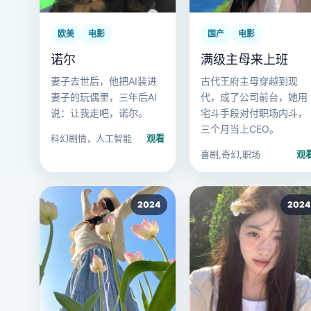
欧美
电影
国产
电影
诺尔
满级主母来上班
妻子去世后，他把AI装进
古代王府主母穿越到现
妻子的玩偶里，三年后AI
代，成了公司前台，她用
说：让我走吧，诺尔。
宅斗手段对付职场内斗，
三个月当上CEO。
科幻剧情，人工智能
观看
喜剧,奇幻,职场
观
2024
2024