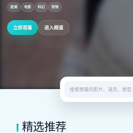
如出一辙。但当影片杀青时，AI福特突然对工作人员
国产
欧美
国产
国产
欧美
电影
电影
电影
电影
电影
喜剧
科幻
爱情
古装
悬疑
奇幻
惊悚
喜剧
甜宠
犯罪
欧美
电影
传记
导演
立即观看
立即观看
立即观看
立即观看
立即观看
进入频道
进入频道
进入频道
进入频道
进入频道
立即观看
进入频道
精选推荐