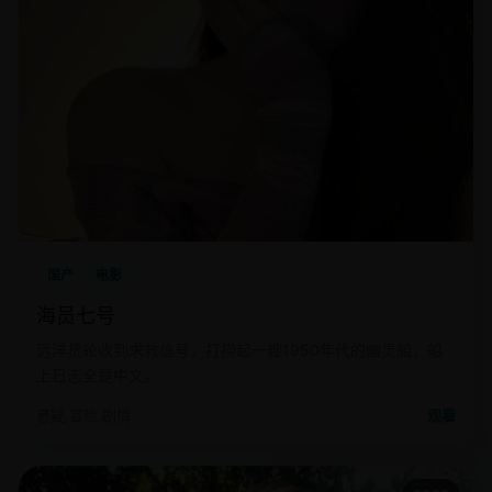
国产
电影
海员七号
远洋货轮收到求救信号，打捞起一艘1950年代的幽灵船，船
上日志全是中文。
悬疑,冒险,剧情
观看