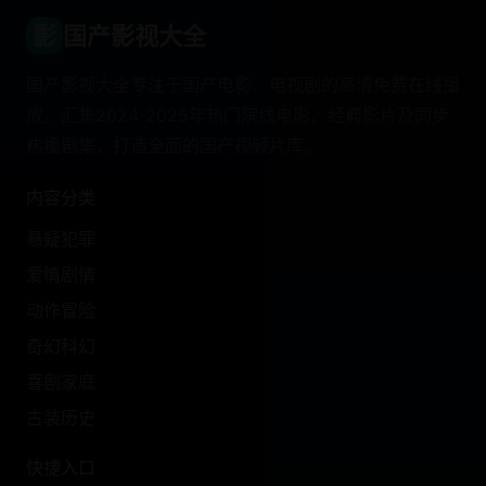
影
国产影视大全
国产影视大全专注于国产电影、电视剧的高清免费在线播
放。汇集2024-2025年热门院线电影、经典影片及同步
热播剧集，打造全面的国产视频片库。
内容分类
悬疑犯罪
爱情剧情
动作冒险
奇幻科幻
喜剧家庭
古装历史
快捷入口