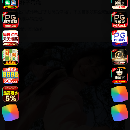
经典杯子蛋糕
中年上司被诊断出“无法感受幸福”，下属带他吃遍全城甜品，
最后发现幸福是他。
同性爱情，职场治愈
观看
2010