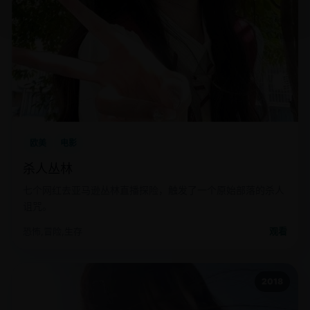
欧美
电影
杀人丛林
七个网红去亚马逊丛林直播探险，触发了一个原始部落的杀人
诅咒。
恐怖,冒险,生存
观看
2018