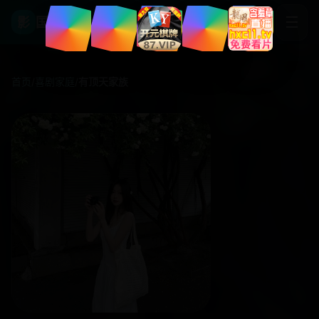
☰
影
国产影视大全
首页
/
喜剧家庭
/
有顶天家族