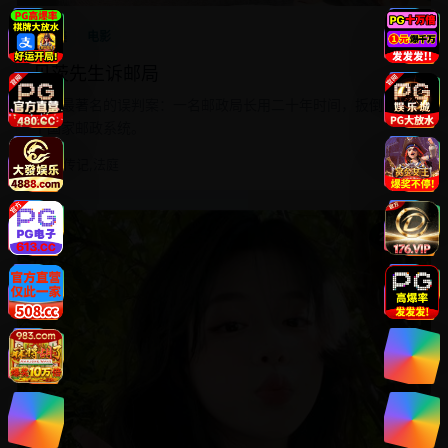
欧美
电影
贝茨先生诉邮局
英国最著名的误判案：一名邮政局长用二十年时间，扳倒了整
个国家邮政系统。
剧情,传记,法庭
观看
2017