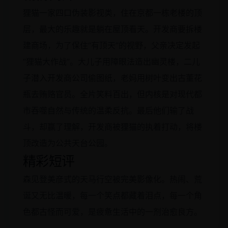
狸猫一家四口伪装影视类，住在京都一栋老楼的顶
层，最大的乐趣就是躺在屋顶看天。开发商要拆楼
建商场，为了保住“有顶天”的视野，父亲决定发起
“狸猫大作战”。大儿子用障眼法造出幽灵楼，二儿
子潜入开发商公司偷图纸，老妈用树叶变出古董花
瓶去贿赂官员。全片笑料百出，但内核是对现代都
市吞噬自然与传统的温柔反抗。最后他们输了战
斗，却赢了理解，开发商被狸猫的执着打动，将楼
顶改造为公共天台公园。
精彩短评
森见登美彦式的天马行空被完美影像化。热闹、荒
诞又无比温暖，每一个笑点都藏着泪点，每一个角
色都古怪而可爱，是疲惫生活中的一剂治愈良方。