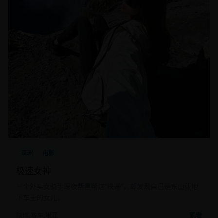
亚洲
电影
极速女神
一个外卖女骑手深夜帮黑帮送“快递”，却发现自己是东南亚地
下车王的女儿。
动作,赛车,犯罪
观看