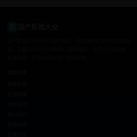
影
国产影视大全
国产影视大全专注于国产电影、电视剧的高清免费在线播
放。汇集2024-2025年热门院线电影、经典影片及同步
热播剧集，打造全面的国产视频片库。
内容分类
悬疑犯罪
爱情剧情
动作冒险
奇幻科幻
喜剧家庭
古装历史