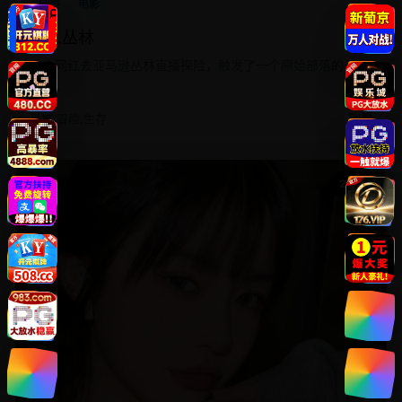
欧美
电影
杀人丛林
七个网红去亚马逊丛林直播探险，触发了一个原始部落的杀人
诅咒。
恐怖,冒险,生存
观看
2014