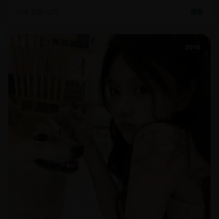
惊悚,犯罪,动作
观看
2018