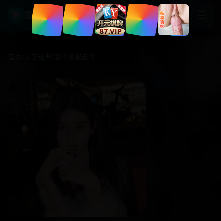
☰
影
国产影视大全
首页
/
文艺经典
/
我不想说这个