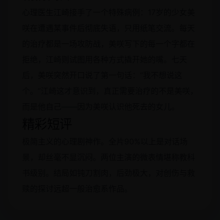
心理医生江崎接手了一个特殊病例：17岁的少女美
咲在遭遇某事件后彻底失语，只用纸笔交流。每天
的治疗都是一场攻防战，美咲写下的每一个字都在
拒绝，江崎则试图用各种方式撬开她的嘴。七天
后，美咲突然开口说了第一句话：“我不想说这
个。”江崎这才意识到，真正需要治疗的不是美咲，
而是他自己——因为美咲认识他死去的女儿。
精彩短评
极简主义的心理剧神作。全片90%以上是对话场
景，却丝毫不显沉闷。两位主演的微表情堪称教科
书级别。结局如钝刀割肉，后劲极大，对创伤与救
赎的探讨远超一般治愈系作品。