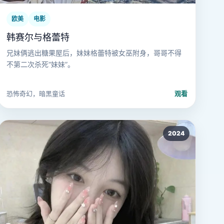
欧美
电影
韩赛尔与格蕾特
兄妹俩逃出糖果屋后，妹妹格蕾特被女巫附身，哥哥不得
不第二次杀死“妹妹”。
恐怖奇幻，暗黑童话
观看
2024