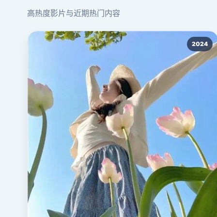
高热度影片与近期热门内容
2024