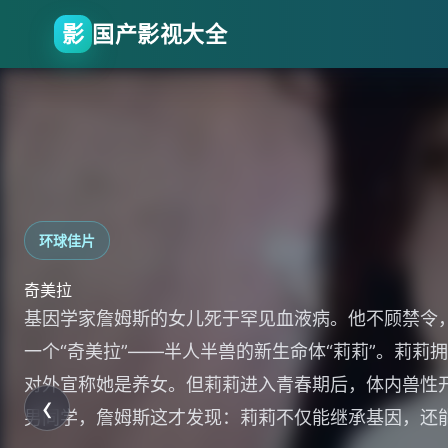
影
国产影视大全
古装历史
约翰·福特
热映精选
环球佳片
爱情剧情
热映精选
青春校园
满级主母来上班
奇美拉
总裁夫人你马甲掉了
重生王妃是首富
谁陷害了兔子罗杰
大梁王府主母沈玲珑在内斗中被毒死，醒来发现自己穿
基因学家詹姆斯的女儿死于罕见血液病。他不顾禁令
为了体验生活，世界排名第一的黑客“K”化名苏晚，
前世因宅斗惨死的王妃沈珠重生回大婚当日。她直接撕
距离上一起案件已过去三十五年，私家侦探艾迪·瓦利
司，身份是月薪八千的前台实习生。她发现现代职场
一个“奇美拉”——半人半兽的新生命体“莉莉”。莉莉
戴着口罩默默擦地，看着总裁陆寒辰在里面花式骂员
开绣坊、建商会、发行纸币，三年内成为全国首富。
晨，他在自己家中醒来，身边躺着动画城新任市长的
2030年，好莱坞全面AI化。制片公司为了重现经典，开
领导PUA、年终奖靠抢。她祭出宅斗三件套——拉拢
对外宣称她是养女。但莉莉进入青春期后，体内兽性
重，所有技术大牛束手无策。苏晚实在看不下去，趁
的军饷都靠她发，国库欠她巨债。王爷傲娇求复合：“
手枪。所有的证据都指向他。唯一相信他清白的，是
特生前所有访谈、分镜手稿和拍摄习惯。AI福特接过
‹
总监下台，再让HRD主动离职，最后用古代账房技能
男同学，詹姆斯这才发现：莉莉不仅能继承基因，还
敲击，三分钟解决了危机。监控拍下了她的背影，陆寒
本：“我的商业帝国年营收是你大周的十倍。想让我回
经是动画城里最老、最健忘、说话不连贯的老兔子。
却未能实现的《血染纪念碑谷》。拍摄现场，AI福特