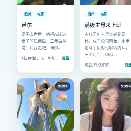
欧美
电影
国产
电影
诺尔
满级主母来上班
妻子去世后，他把AI装进
古代王府主母穿越到现
妻子的玩偶里，三年后AI
代，成了公司前台，她用
说：让我走吧，诺尔。
宅斗手段对付职场内斗，
三个月当上CEO。
科幻剧情，人工智能
观看
喜剧,奇幻,职场
观
2024
2024