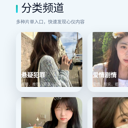
分类频道
多种片单入口，快速发现心仪内容
悬疑犯罪
爱情剧情
反转、推理、罪案与高能剧情。
爱情、现实、都市与