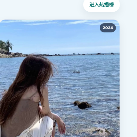
进入热播榜
2024