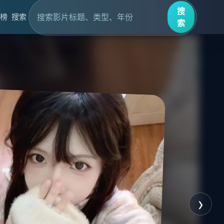
搜
榜
搜索
索
›