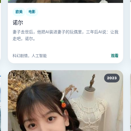
欧美
电影
诺尔
妻子去世后，他把AI装进妻子的玩偶里，三年后AI说：让我
走吧，诺尔。
科幻剧情，人工智能
观看
2023